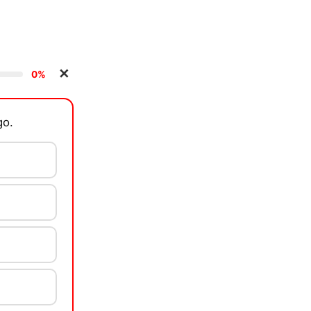
✕
0%
go.